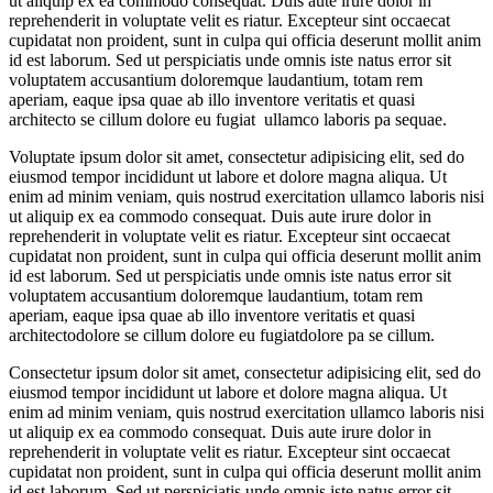
ut aliquip ex ea commodo consequat. Duis aute irure dolor in
reprehenderit in voluptate velit es riatur. Excepteur sint occaecat
cupidatat non proident, sunt in culpa qui officia deserunt mollit anim
id est laborum. Sed ut perspiciatis unde omnis iste natus error sit
voluptatem accusantium doloremque laudantium, totam rem
aperiam, eaque ipsa quae ab illo inventore veritatis et quasi
architecto se cillum dolore eu fugiat ullamco laboris pa sequae.
Voluptate ipsum dolor sit amet, consectetur adipisicing elit, sed do
eiusmod tempor incididunt ut labore et dolore magna aliqua. Ut
enim ad minim veniam, quis nostrud exercitation ullamco laboris nisi
ut aliquip ex ea commodo consequat. Duis aute irure dolor in
reprehenderit in voluptate velit es riatur. Excepteur sint occaecat
cupidatat non proident, sunt in culpa qui officia deserunt mollit anim
id est laborum. Sed ut perspiciatis unde omnis iste natus error sit
voluptatem accusantium doloremque laudantium, totam rem
aperiam, eaque ipsa quae ab illo inventore veritatis et quasi
architectodolore se cillum dolore eu fugiatdolore pa se cillum.
Consectetur ipsum dolor sit amet, consectetur adipisicing elit, sed do
eiusmod tempor incididunt ut labore et dolore magna aliqua. Ut
enim ad minim veniam, quis nostrud exercitation ullamco laboris nisi
ut aliquip ex ea commodo consequat. Duis aute irure dolor in
reprehenderit in voluptate velit es riatur. Excepteur sint occaecat
cupidatat non proident, sunt in culpa qui officia deserunt mollit anim
id est laborum. Sed ut perspiciatis unde omnis iste natus error sit